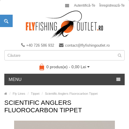
Autentifică-Te
Înregistrează-Te
+40 726 586 932
contact@flyfishingoutlet.ro
0 produs(e) - 0,00 Lei
MENU
Fly Lines
Tippet
Scientific Anglers Fluorocarbon Tippet
SCIENTIFIC ANGLERS
FLUOROCARBON TIPPET