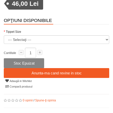
46,00 Lei
OPŢIUNI DISPONIBILE
Tippet Size
Cantitate
Stoc Epuizat
Anunta-ma cand revine in stoc
Adaugă in Wishlist
Compară produsul
0 opinii
/
Spune-ţi opinia