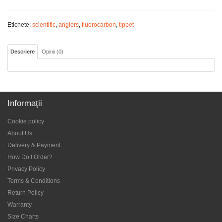
Etichete:
scientific
,
anglers
,
fluorocarbon
,
tippet
Descriere
Opinii (0)
Informaţii
Cookie policy
About Us
Delivery & Payment
How Do I Order?
Privacy Policy
Terms & Conditions
Return Policy
Warranty
Size Charts