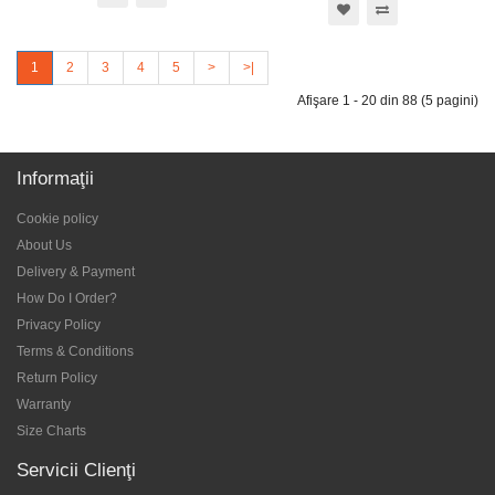
1
2
3
4
5
>
>|
Afişare 1 - 20 din 88 (5 pagini)
Informaţii
Cookie policy
About Us
Delivery & Payment
How Do I Order?
Privacy Policy
Terms & Conditions
Return Policy
Warranty
Size Charts
Servicii Clienţi