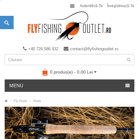
Autentifică-Te
Înregistrează-Te
+40 726 586 932
contact@flyfishingoutlet.ro
0 produs(e) - 0,00 Lei
MENU
Fly Rods
Rods