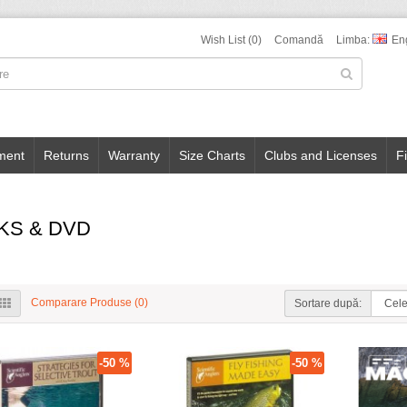
Wish List (0)
Comandă
Limba:
En
ment
Returns
Warranty
Size Charts
Clubs and Licenses
F
KS & DVD
Comparare Produse (0)
Sortare după:
-50 %
-50 %