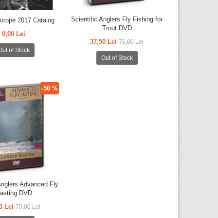
Scientific Anglers Fly Fishing for
Europe 2017 Catalog
Trout DVD
0,00 Lei
37,50 Lei
75,00 Lei
Out of Stock
Out of Stock
-50 %
 Anglers Advanced Fly
asting DVD
0 Lei
75,00 Lei