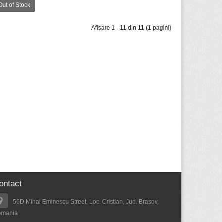
Out of Stock
Afişare 1 - 11 din 11 (1 pagini)
ontact
56D Mihai Eminescu Street, Loc. Cristian, Jud. Brasov,
omania