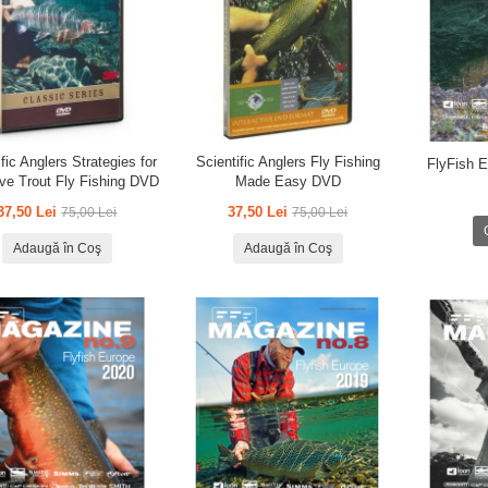
fic Anglers Strategies for
Scientific Anglers Fly Fishing
FlyFish 
ive Trout Fly Fishing DVD
Made Easy DVD
37,50 Lei
37,50 Lei
75,00 Lei
75,00 Lei
Adaugă în Coş
Adaugă în Coş