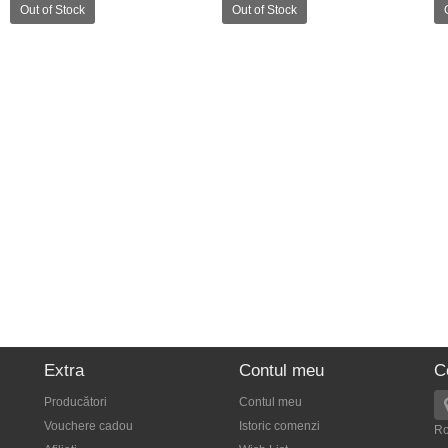
Out of Stock
Out of Stock
Extra
Contul meu
C
Producători
Contul meu
Vouchere cadou
Istoric comenzi
R