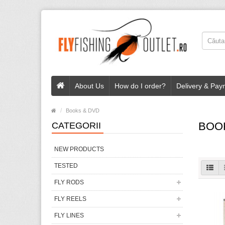
About Us
How do I order?
Delivery & Pay
Books & DVD
BOO
CATEGORII
NEW PRODUCTS
TESTED
FLY RODS
FLY REELS
FLY LINES