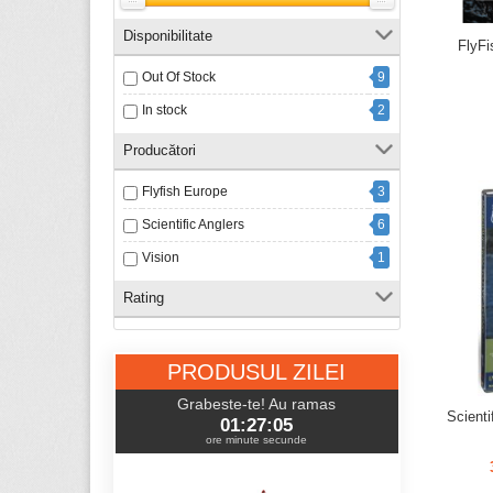
Disponibilitate
FlyFi
Out Of Stock
9
In stock
2
Producători
Flyfish Europe
3
Scientific Anglers
6
Vision
1
Rating
PRODUSUL ZILEI
Grabeste-te! Au ramas
Scienti
01:27:04
ore minute secunde