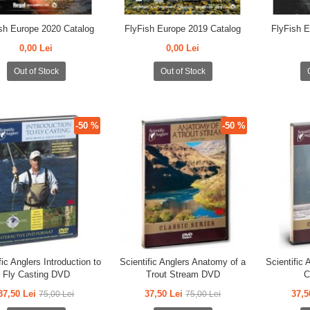
sh Europe 2020 Catalog
FlyFish Europe 2019 Catalog
FlyFish 
0,00 Lei
0,00 Lei
Out of Stock
Out of Stock
-50 %
-50 %
fic Anglers Introduction to
Scientific Anglers Anatomy of a
Scientific
Fly Casting DVD
Trout Stream DVD
C
37,50 Lei
37,50 Lei
37,5
75,00 Lei
75,00 Lei