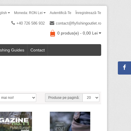
glish
Moneda: RON Lei
Autentifică-Te
Înregistrează-Te
+40 726 586 932
contact@flyfishingoutlet.ro
0 produs(e) - 0,00 Lei
ishing Guides
Contact
Produse pe pagină: