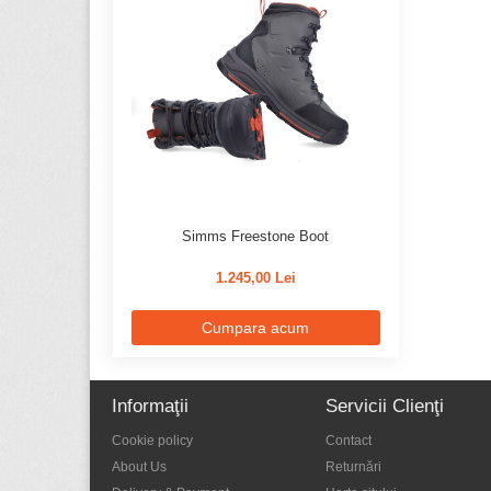
Simms Freestone Boot
1.245,00 Lei
Cumpara acum
Informaţii
Servicii Clienţi
Cookie policy
Contact
About Us
Returnări