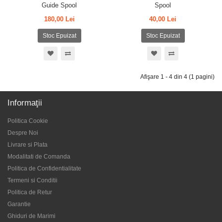
Guide Spool
Spool
180,00 Lei
40,00 Lei
Stoc Epuizat
Stoc Epuizat
Afişare 1 - 4 din 4 (1 pagini)
Informaţii
Politica Cookie
Despre Noi
Livrare si Plata
Modalitati de Comanda
Politica de Confidentialitate
Termeni si Conditii
Politica de Retur
Garantie
Ghiduri de Marimi