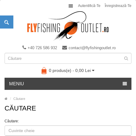
Autentifică-Te
Înregistrează-Te
+40 726 586 932
contact@flyfishingoutlet.ro
0 produs(e) - 0,00 Lei
MENIU
Căutare
CĂUTARE
Căutare: