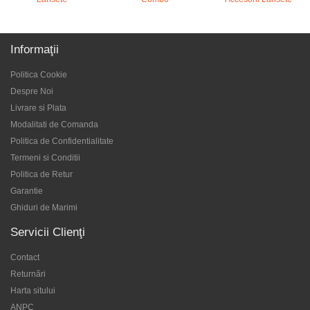
Informaţii
Politica Cookie
Despre Noi
Livrare si Plata
Modalitati de Comanda
Politica de Confidentialitate
Termeni si Conditii
Politica de Retur
Garantie
Ghiduri de Marimi
Servicii Clienţi
Contact
Returnări
Harta sitului
ANPC