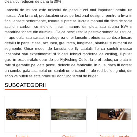
clean, cu reduceri de pana la 30%!
Lanseta de musca este articolul de pescuit cel mai important pentru un
muscar. Ani la rand, producatorii si-au perfectionat designul pentru a livra in
final lansete performante, usoare si precise, lucrate manual din fibra de sticla
sau din carbon, cu inele din titan, manere din pluta sau spuma EVA si
mandrine forjate din aluminiu. Fie ca pescuiesti la pastrav, somon sau stiuca,
in ape dulci sau sarate, in alegerea unei lansete trebuie sa conteze fiecare
detaliu in parte: clasa, actiunea, greutatea, lungimea, blank-ul si numarul de
segmente. Orice model de lanseta de fly cautati, fie ca sunteti muscar
incepator sau experimentat si folositi tehnici moderne de casting, il puteti
gasi in exclusivitate doar de pe FlyFishing Outlet la pret redus, cu plata in
rate si garantie pe viata pentru defecte de fabricatie. In plus, daca iti doresti
un combo gata asamblat ori sunteti un priceput in ale rod building-ului, din
shop va puteti selecta produsul dorit, indiferent de buget.
SUBCATEGORII
Lansete
Combo
Accesorii Lansete