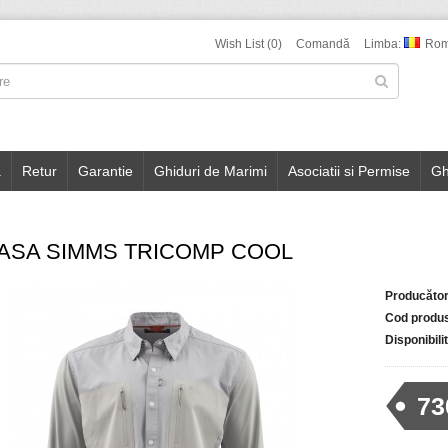
Wish List (0)
Comandă
Limba:
Ro
a
Retur
Garantie
Ghiduri de Marimi
Asociatii si Permise
Gh
ASA SIMMS TRICOMP COOL
Producător
Cod produ
Disponibili
73