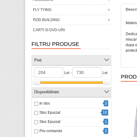
Descr
FLY TYING
ROD BUILDING
Materi
CARTI SI DVD-URI
Dedica
miscar
FILTRU PRODUSE
dupa o
protect
Preț
Lei -
Lei
PROD
Disponibilitate
In stoc
2
Stoc Epuizat
10
Stoc Epuizat
1
Pre-comanda
2