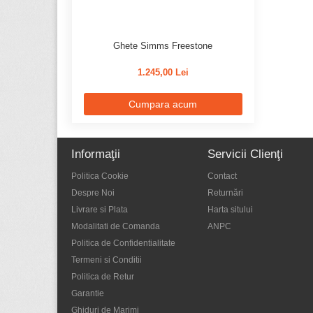
Ghete Simms Freestone
1.245,00 Lei
Cumpara acum
Informaţii
Servicii Clienţi
Politica Cookie
Contact
Despre Noi
Returnări
Livrare si Plata
Harta sitului
Modalitati de Comanda
ANPC
Politica de Confidentialitate
Termeni si Conditii
Politica de Retur
Garantie
Ghiduri de Marimi