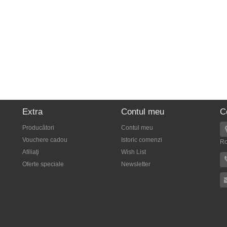
Extra
Contul meu
C
Producători
Contul meu
Vouchere cadou
Istoric comenzi
R
Afiliaţi
Wish List
Oferte speciale
Newsletter