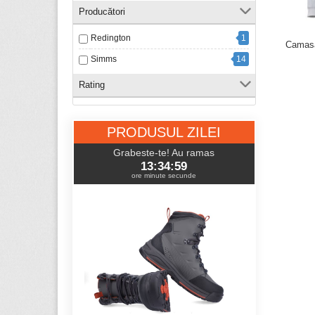
Producători
Redington
1
Camasa
Simms
14
Rating
PRODUSUL ZILEI
Grabeste-te! Au ramas
13:34:58
ore minute secunde