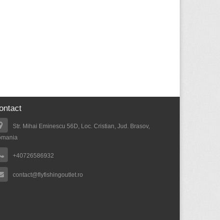
ontact
Str. Mihai Eminescu 56D, Loc. Cristian, Jud. Brasov,
omania
+40726586932
contact@flyfishingoutlet.ro