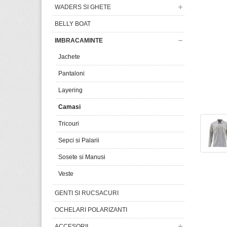
WADERS SI GHETE
BELLY BOAT
IMBRACAMINTE
Jachete
Pantaloni
Layering
Camasi
Tricouri
Sepci si Palarii
Sosete si Manusi
Veste
GENTI SI RUCSACURI
OCHELARI POLARIZANTI
ACCESORII