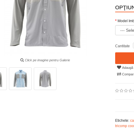
OPŢIUN
Model Im
Cantitate
Click pe imagine pentru Galerie
Adaugă i
Compară
Etichete:
c
tricomp coo