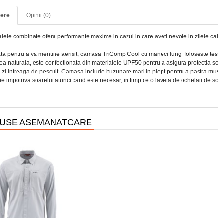
iere
Opinii (0)
alele combinate ofera performante maxime in cazul in care aveti nevoie in zilele ca
ta pentru a va mentine aerisit, camasa TriComp Cool cu maneci lungi foloseste tesa
ea naturala, este confectionata din materialele UPF50 pentru a asigura protectia so
 zi intreaga de pescuit. Camasa include buzunare mari in piept pentru a pastra mus
ie impotriva soarelui atunci cand este necesar, in timp ce o laveta de ochelari de so
USE ASEMANATOARE