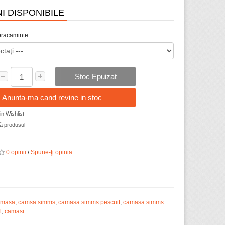
I DISPONIBILE
bracaminte
Stoc Epuizat
Anunta-ma cand revine in stoc
n Wishlist
 produsul
0 opinii
/
Spune-ţi opinia
amasa
,
camsa simms
,
camasa simms pescuit
,
camasa simms
l
,
camasi