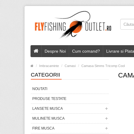
Despre Noi
Cum comand?
Livrare si Plat
Imbracaminte
Camasi
Camasa Simms Tricomp Cool
CAM
CATEGORII
NOUTATI
PRODUSE TESTATE
LANSETE MUSCA
MULINETE MUSCA
FIRE MUSCA