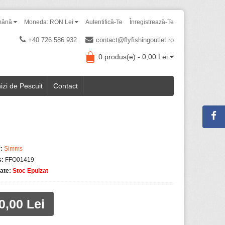
mână
Moneda: RON Lei
Autentifică-Te
Înregistrează-Te
+40 726 586 932
contact@flyfishingoutlet.ro
0 produs(e) - 0,00 Lei
izi de Pescuit
Contact
:
Simms
s:
FFO01419
tate:
Stoc Epuizat
0,00 Lei